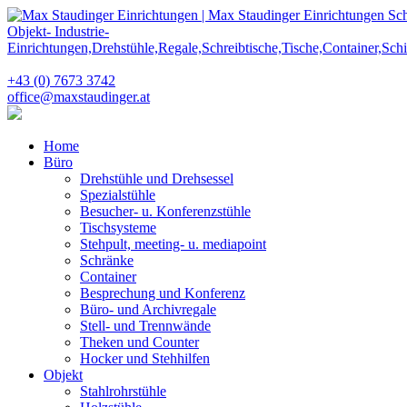
+43 (0) 7673 3742
office@maxstaudinger.at
Home
Büro
Drehstühle und Drehsessel
Spezialstühle
Besucher- u. Konferenzstühle
Tischsysteme
Stehpult, meeting- u. mediapoint
Schränke
Container
Besprechung und Konferenz
Büro- und Archivregale
Stell- und Trennwände
Theken und Counter
Hocker und Stehhilfen
Objekt
Stahlrohrstühle