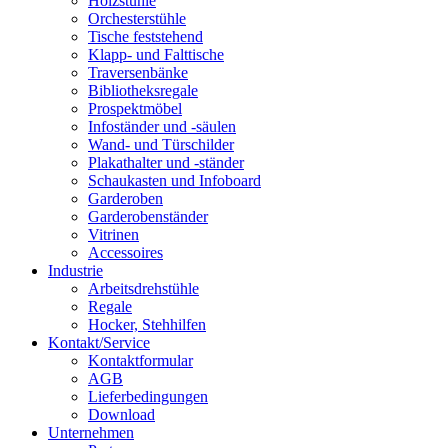
Holzstühle
Orchesterstühle
Tische feststehend
Klapp- und Falttische
Traversenbänke
Bibliotheksregale
Prospektmöbel
Infoständer und -säulen
Wand- und Türschilder
Plakathalter und -ständer
Schaukasten und Infoboard
Garderoben
Garderobenständer
Vitrinen
Accessoires
Industrie
Arbeitsdrehstühle
Regale
Hocker, Stehhilfen
Kontakt/Service
Kontaktformular
AGB
Lieferbedingungen
Download
Unternehmen