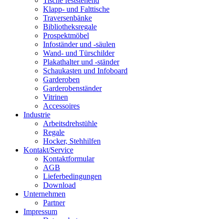
Tische feststehend
Klapp- und Falttische
Traversenbänke
Bibliotheksregale
Prospektmöbel
Infoständer und -säulen
Wand- und Türschilder
Plakathalter und -ständer
Schaukasten und Infoboard
Garderoben
Garderobenständer
Vitrinen
Accessoires
Industrie
Arbeitsdrehstühle
Regale
Hocker, Stehhilfen
Kontakt/Service
Kontaktformular
AGB
Lieferbedingungen
Download
Unternehmen
Partner
Impressum