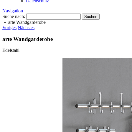
Datenschutz
Navigation
Suche nach:
» arte Wandgarderobe
Voriges
Nächstes
arte Wandgarderobe
Edelstahl